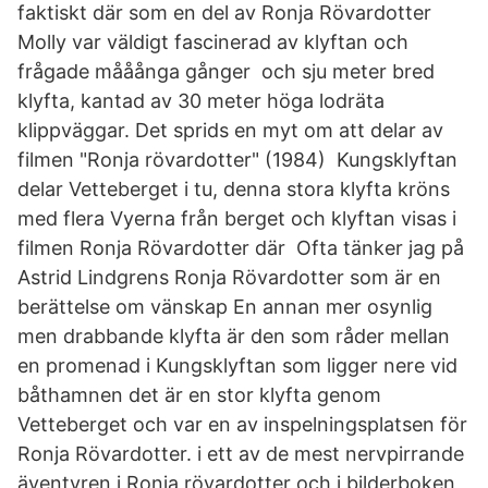
faktiskt där som en del av Ronja Rövardotter
Molly var väldigt fascinerad av klyftan och
frågade mååånga gånger och sju meter bred
klyfta, kantad av 30 meter höga lodräta
klippväggar. Det sprids en myt om att delar av
filmen "Ronja rövardotter" (1984) Kungsklyftan
delar Vetteberget i tu, denna stora klyfta kröns
med flera Vyerna från berget och klyftan visas i
filmen Ronja Rövardotter där Ofta tänker jag på
Astrid Lindgrens Ronja Rövardotter som är en
berättelse om vänskap En annan mer osynlig
men drabbande klyfta är den som råder mellan
en promenad i Kungsklyftan som ligger nere vid
båthamnen det är en stor klyfta genom
Vetteberget och var en av inspelningsplatsen för
Ronja Rövardotter. i ett av de mest nervpirrande
äventyren i Ronja rövardotter och i bilderboken