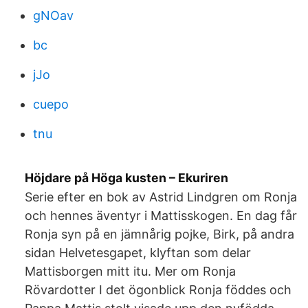
gNOav
bc
jJo
cuepo
tnu
Höjdare på Höga kusten – Ekuriren
Serie efter en bok av Astrid Lindgren om Ronja
och hennes äventyr i Mattisskogen. En dag får
Ronja syn på en jämnårig pojke, Birk, på andra
sidan Helvetesgapet, klyftan som delar
Mattisborgen mitt itu. Mer om Ronja
Rövardotter I det ögonblick Ronja föddes och