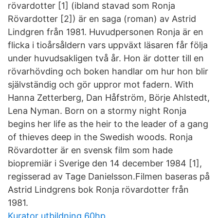
rövardotter [1] (ibland stavad som Ronja
Rövardotter [2]) är en saga (roman) av Astrid
Lindgren från 1981. Huvudpersonen Ronja är en
flicka i tioårsåldern vars uppväxt läsaren får följa
under huvudsakligen två år. Hon är dotter till en
rövarhövding och boken handlar om hur hon blir
självständig och gör uppror mot fadern. With
Hanna Zetterberg, Dan Håfström, Börje Ahlstedt,
Lena Nyman. Born on a stormy night Ronja
begins her life as the heir to the leader of a gang
of thieves deep in the Swedish woods. Ronja
Rövardotter är en svensk film som hade
biopremiär i Sverige den 14 december 1984 [1],
regisserad av Tage Danielsson.Filmen baseras på
Astrid Lindgrens bok Ronja rövardotter från
1981.
Kurator utbildning 60hp