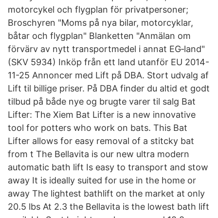
motorcykel och flygplan för privatpersoner;
Broschyren "Moms på nya bilar, motorcyklar,
båtar och flygplan" Blanketten "Anmälan om
förvärv av nytt transportmedel i annat EG‑land"
(SKV 5934) Inköp från ett land utanför EU 2014-
11-25 Annoncer med Lift på DBA. Stort udvalg af
Lift til billige priser. På DBA finder du altid et godt
tilbud på både nye og brugte varer til salg Bat
Lifter: The Xiem Bat Lifter is a new innovative
tool for potters who work on bats. This Bat
Lifter allows for easy removal of a stitcky bat
from t The Bellavita is our new ultra modern
automatic bath lift Is easy to transport and stow
away It is ideally suited for use in the home or
away The lightest bathlift on the market at only
20.5 lbs At 2.3 the Bellavita is the lowest bath lift