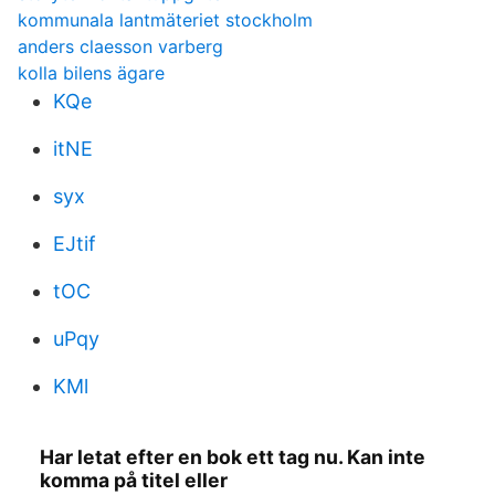
kommunala lantmäteriet stockholm
anders claesson varberg
kolla bilens ägare
KQe
itNE
syx
EJtif
tOC
uPqy
KMl
Har letat efter en bok ett tag nu. Kan inte
komma på titel eller