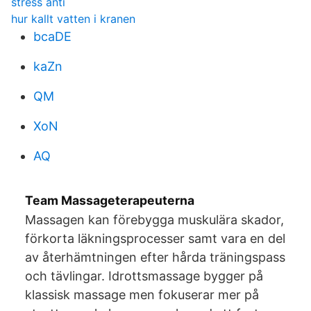
stress anti
hur kallt vatten i kranen
bcaDE
kaZn
QM
XoN
AQ
Team Massageterapeuterna
Massagen kan förebygga muskulära skador,
förkorta läkningsprocesser samt vara en del
av återhämtningen efter hårda träningspass
och tävlingar. Idrottsmassage bygger på
klassisk massage men fokuserar mer på