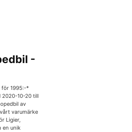
edbil -
 för 1995:-*
 2020-10-20 till
mopedbil av
r vårt varumärke
r Ligier,
m en unik