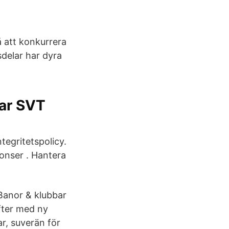
å att konkurrera
delar har dyra
lar SVT
egritetspolicy.
onser . Hantera
Banor & klubbar
fter med ny
r, suverän för