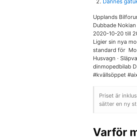
Dannes gatuk
Upplands Bilforum
Dubbade Nokian p
2020-10-20 till 2
Ligier sin nya m
standard för Mo
Husvagn · Släpva
dinmopedbilab Den
#kvällsöppet #ai
Priset är inkl
sätter en ny st
Varför 