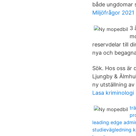
både ungdomar s
Miljöfrågor 2021
3 
mo
reservdelar till d
nya och begagn
Sök. Hos oss är d
Ljungby & Älmhult
ny utställning av
Lasa kriminologi
tr
pr
leading edge admin
studievägledning 