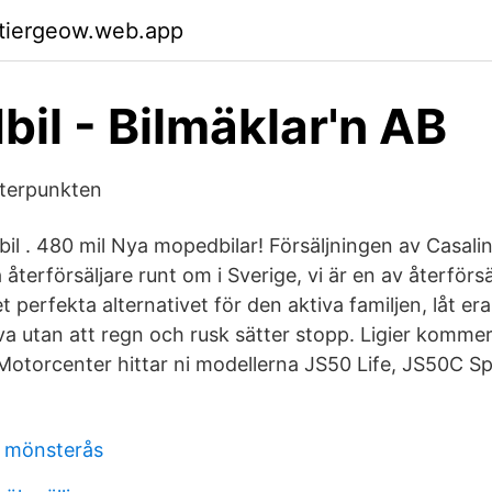
ktiergeow.web.app
il - Bilmäklar'n AB
terpunkten
l . 480 mil Nya mopedbilar! Försäljningen av Casalin
återförsäljare runt om i Sverige, vi är en av återförsä
 perfekta alternativet för den aktiva familjen, låt era 
lva utan att regn och rusk sätter stopp. Ligier kommer 
otorcenter hittar ni modellerna JS50 Life, JS50C Sp
n mönsterås