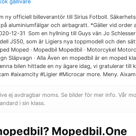
ök gällivare
 ny officiell billeverantör till Sirius Fotboll. Säkerhe
å aluminiumfälgar och airbagratt. *Gäller vid order
020-12-31 Som en hyllning till Guys vän Jo Schlesser 
odell JS50, som är Ligiers nya toppmodell och den sät
ped Moped · Mopedbil Mopedbil · Motorcykel Motorc
gn Släpvagn · Alla Även en mopedbil är en moped klas
na bilen hittade en ny ägare idag, vi gratulerar till 
xam #aixamcity #Ligier #Microcar more. Meny. Aixam. B
usive ej avdragbar moms. Se bilder för mer info. Vår 
andard i sin klass.
mopedbil? Mopedbil.One