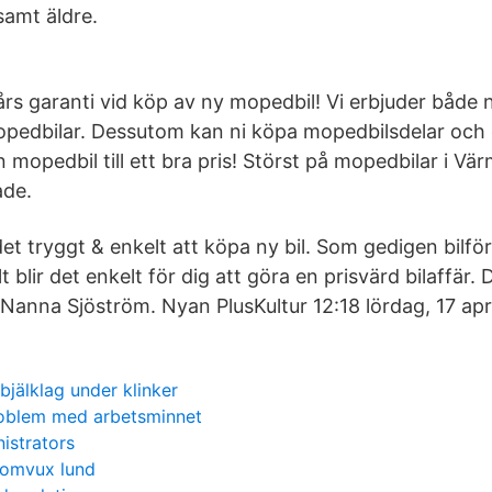
amt äldre.
års garanti vid köp av ny mopedbil! Vi erbjuder båd
pedbilar. Dessutom kan ni köpa mopedbilsdelar och 
in mopedbil till ett bra pris! Störst på mopedbilar i Vär
ade.
et tryggt & enkelt att köpa ny bil. Som gedigen bilförs
 blir det enkelt för dig att göra en prisvärd bilaffär. 
 Nanna Sjöström. Nyan PlusKultur 12:18 lördag, 17 apri
äbjälklag under klinker
oblem med arbetsminnet
istrators
komvux lund