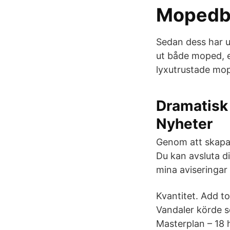
Mopedbil
Sedan dess har u
ut både moped, e
lyxutrustade mope
Dramatisk
Nyheter
Genom att skapa 
Du kan avsluta d
mina aviseringar 
Kvantitet. Add t
Vandaler körde s
Masterplan – 18 