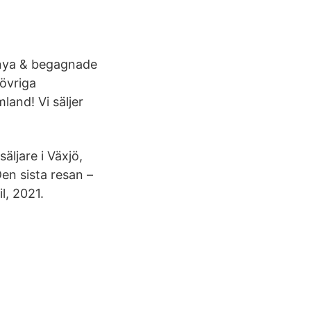
e nya & begagnade
övriga
mland! Vi säljer
äljare i Växjö,
Den sista resan –
l, 2021.