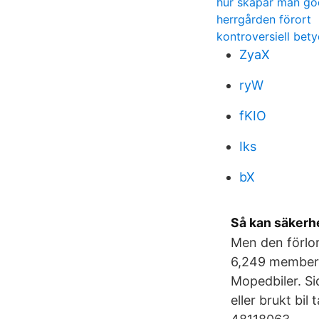
hur skapar man god
herrgården förort
kontroversiell bet
ZyaX
ryW
fKIO
Iks
bX
Så kan säkerhe
Men den förlor
6,249 members
Mopedbiler. S
eller brukt bi