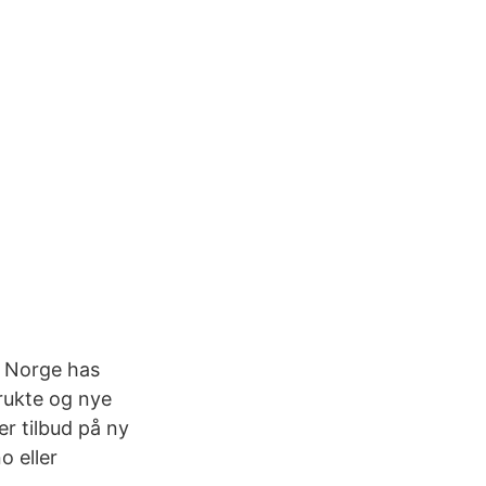
l Norge has
rukte og nye
r tilbud på ny
o eller