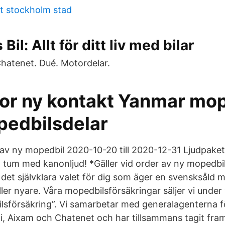
t stockholm stad
il: Allt för ditt liv med bilar
hatenet. Dué. Motordelar.
or ny kontakt Yanmar mop
edbilsdelar
r av ny mopedbil 2020-10-20 till 2020-12-31 Ljudpaket
tum med kanonljud! *Gäller vid order av ny mopedbil
 det självklara valet för dig som äger en svensksåld 
ller nyare. Våra mopedbilsförsäkringar säljer vi unde
sförsäkring”. Vi samarbetar med generalagenterna fö
ni, Aixam och Chatenet och har tillsammans tagit fra