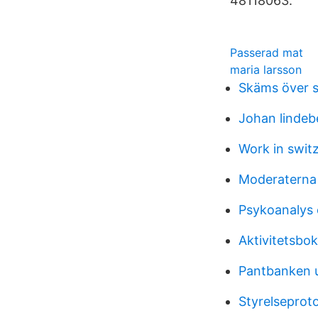
48118063.
Passerad mat
maria larsson
Skäms över s
Johan lindeb
Work in swit
Moderaterna
Psykoanalys 
Aktivitetsbo
Pantbanken 
Styrelseprot