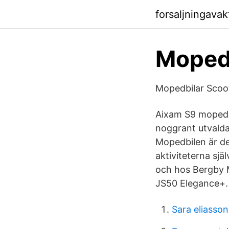
forsaljningava
Mopedb
Mopedbilar Scoo
Aixam S9 mopedbi
noggrant utvalda 
Mopedbilen är det
aktiviteterna sjä
och hos Bergby M
JS50 Elegance+.
Sara eliasso