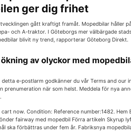
en ger dig frihet
tvecklingen gått kraftigt framåt. Mopedbilar håller p
pa- och A-traktor. I Göteborgs mer välbärgade stads
dbilar blivit ny trend, rapporterar Göteborg Direkt.
 ökning av olyckor med mopedbi
detta e-postlarm godkänner du vår Terms and our int
in prenumeration när som helst. Meddela för nya ann
.
o cart now. Condition: Reference number:1482. Hem 
önder fairway med mopedbil Förra artikeln Skyrup ly
hål ska förbättras under fem år. Fabriksnya mopedbila