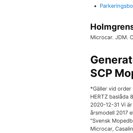
Parkeringsbo
Holmgrens B
Microcar. JDM. C
Generat
SCP Mop
*Gäller vid orde
HERTZ baslåda 8 
2020-12-31 Vi är
årsmodell 2017 e
“Svensk Mopedbil
Microcar, Casali