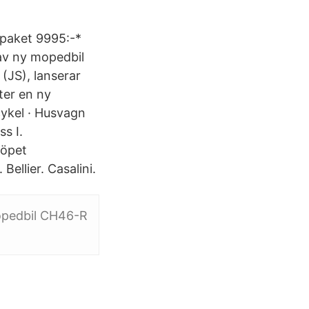
tspaket 9995:-*
 av ny mopedbil
(JS), lanserar
ter en ny
ykel · Husvagn
s I.
köpet
ellier. Casalini.
mopedbil CH46-R