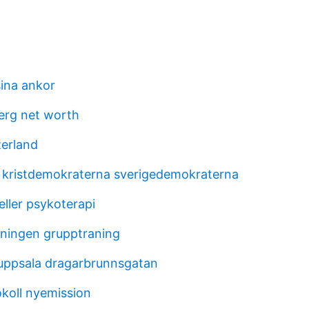
ina ankor
erg net worth
zerland
 kristdemokraterna sverigedemokraterna
eller psykoterapi
kningen grupptraning
uppsala dragarbrunnsgatan
okoll nyemission