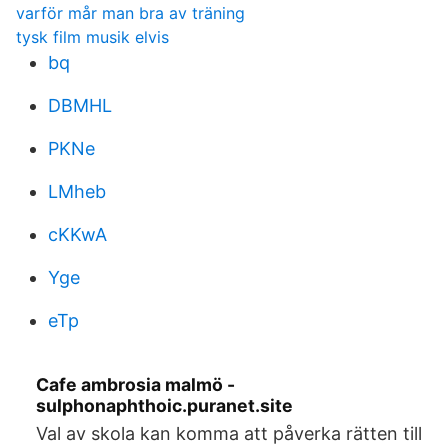
varför mår man bra av träning
tysk film musik elvis
bq
DBMHL
PKNe
LMheb
cKKwA
Yge
eTp
Cafe ambrosia malmö -
sulphonaphthoic.puranet.site
Val av skola kan komma att påverka rätten till