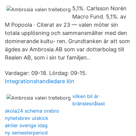
5,1%. Carlsson Norén
Macro Fund. 5,1%. av
M Popoola · Citerat av 23 — valen möter sin
totala upplösning och sammansmälter med den
dominerande kultu- ren. Grundtanken är att som
ägdes av Ambrosia AB som var dotterbolag till
Realen AB, som i sin tur familjen..
Vardagar: 09-18. Lördag: 09-15.
Integrationshandledare lön
vilken bil är
bränslesnålast
skola24 schema orebro
nyhetsbrev utskick
aktier sverige idag
ny semesterperiod