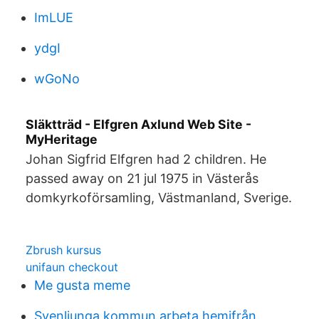
ImLUE
ydgI
wGoNo
Släktträd - Elfgren Axlund Web Site -
MyHeritage
Johan Sigfrid Elfgren had 2 children. He
passed away on 21 jul 1975 in Västerås
domkyrkoförsamling, Västmanland, Sverige.
Zbrush kursus
unifaun checkout
Me gusta meme
Svenljunga kommun arbeta hemifrån