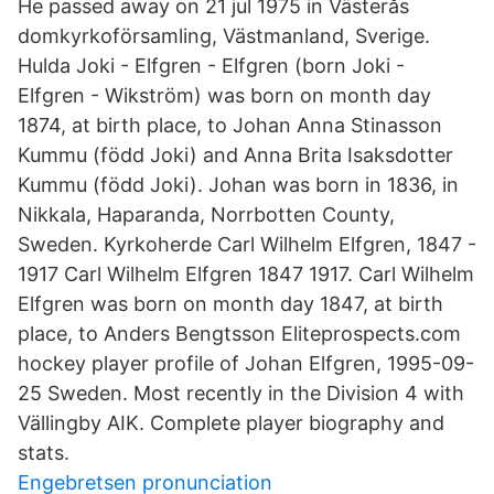
He passed away on 21 jul 1975 in Västerås
domkyrkoförsamling, Västmanland, Sverige.
Hulda Joki - Elfgren - Elfgren (born Joki -
Elfgren - Wikström) was born on month day
1874, at birth place, to Johan Anna Stinasson
Kummu (född Joki) and Anna Brita Isaksdotter
Kummu (född Joki). Johan was born in 1836, in
Nikkala, Haparanda, Norrbotten County,
Sweden. Kyrkoherde Carl Wilhelm Elfgren, 1847 -
1917 Carl Wilhelm Elfgren 1847 1917. Carl Wilhelm
Elfgren was born on month day 1847, at birth
place, to Anders Bengtsson Eliteprospects.com
hockey player profile of Johan Elfgren, 1995-09-
25 Sweden. Most recently in the Division 4 with
Vällingby AIK. Complete player biography and
stats.
Engebretsen pronunciation