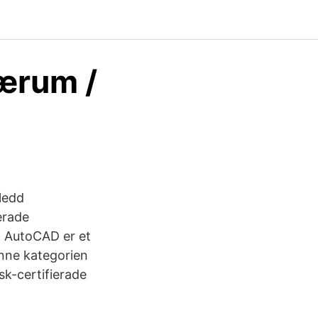
Bærum /
rledd
erade
- AutoCAD er et
enne kategorien
k-certifierade