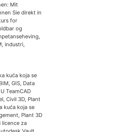
en: Mit
nen Sie direkt in
urs for
oldbar og
ompetanseheving,
 industri,
ka kuća koja se
BIM, GIS, Data
u. U TeamCAD
, Civil 3D, Plant
a kuća koja se
agement, Plant 3D
 licence za
Autodesk Vault