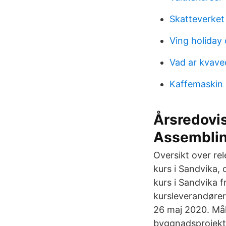
Skatteverke
Ving holiday 
Vad ar kvave
Kaffemaskin 
Årsredovi
Assembli
Oversikt over re
kurs i Sandvika,
kurs i Sandvika f
kursleverandører 
26 maj 2020. Måls
byggnadsprojekt