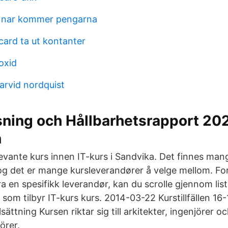
t nar kommer pengarna
card ta ut kontanter
oxid
arvid nordquist
sning och Hållbarhetsrapport 20
n
levante kurs innen IT-kurs i Sandvika. Det finnes man
 og det er mange kursleverandører å velge mellom. For
ra en spesifikk leverandør, kan du scrolle gjennom lis
som tilbyr IT-kurs kurs. 2014-03-22 Kurstillfällen 16-
ättning Kursen riktar sig till arkitekter, ingenjörer o
örer.