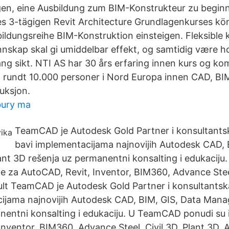
en, eine Ausbildung zum BIM-Konstrukteur zu beginn
s 3-tägigen Revit Architecture Grundlagenkurses kön
ildungsreihe BIM-Konstruktion einsteigen. Fleksible k
nskap skal gi umiddelbar effekt, og samtidig være h
ang sikt. NTI AS har 30 års erfaring innen kurs og k
g rundt 10.000 personer i Nord Europa innen CAD, BIM,
uksjon.
bury ma
TeamCAD je Autodesk Gold Partner i konsultants
bavi implementacijama najnovijih Autodesk CAD, 
nt 3D rešenja uz permanentni konsalting i edukacij
ce za AutoCAD, Revit, Inventor, BIM360, Advance Steel
lt TeamCAD je Autodesk Gold Partner i konsultantsk
ijama najnovijih Autodesk CAD, BIM, GIS, Data Man
nentni konsalting i edukaciju. U TeamCAD ponudi su i
Inventor, BIM360, Advance Steel, Civil 3D, Plant 3D, 