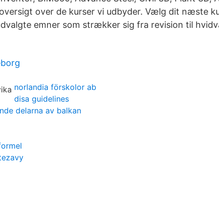
oversigt over de kurser vi udbyder. Vælg dit næste ku
udvalgte emner som strækker sig fra revision til hvid
eborg
norlandia förskolor ab
disa guidelines
ande delarna av balkan
formel
tezavy