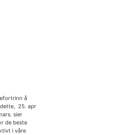
efortrinn å
dette, 25. apr
ars. sier
yr de beste
tivt i våre