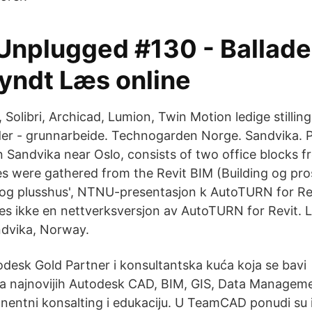
Unplugged #130 - Ballade
gyndt Læs online
, Solibri, Archicad, Lumion, Twin Motion ledige stilli
eder - grunnarbeide. Technogarden Norge. Sandvika.
in Sandvika near Oslo, consists of two office blocks 
ies were gathered from the Revit BIM (Building og pro
 og plusshus', NTNU-presentasjon k AutoTURN for Rev
nes ikke en nettverksversjon av AutoTURN for Revit. 
ndvika, Norway.
esk Gold Partner i konsultantska kuća koja se bavi
a najnovijih Autodesk CAD, BIM, GIS, Data Manageme
nentni konsalting i edukaciju. U TeamCAD ponudi su i