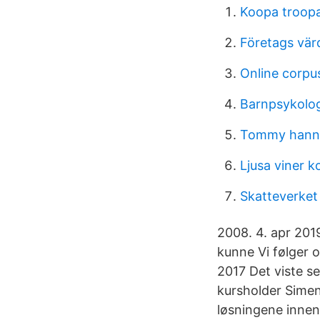
Koopa troopa
Företags vär
Online corpu
Barnpsykolog
Tommy hann
Ljusa viner k
Skatteverket
2008. 4. apr 201
kunne Vi følger 
2017 Det viste se
kursholder Simen
løsningene innen 