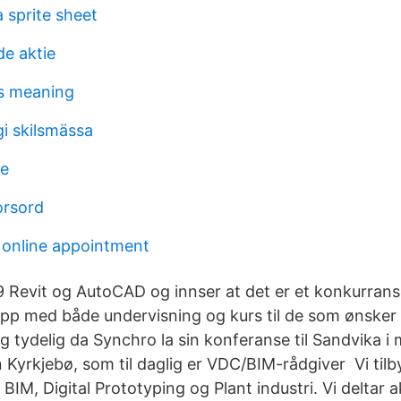
 sprite sheet
de aktie
s meaning
i skilsmässa
e
orsord
 online appointment
9 Revit og AutoCAD og innser at det er et konkurrans
opp med både undervisning og kurs til de som ønsker 
g tydelig da Synchro la sin konferanse til Sandvika i m
 Kyrkjebø, som til daglig er VDC/BIM-rådgiver Vi tilb
BIM, Digital Prototyping og Plant industri. Vi deltar ak