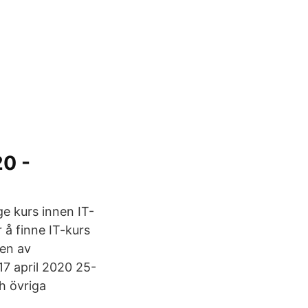
20 -
ge kurs innen IT-
 å finne IT-kurs
ten av
17 april 2020 25-
ch övriga