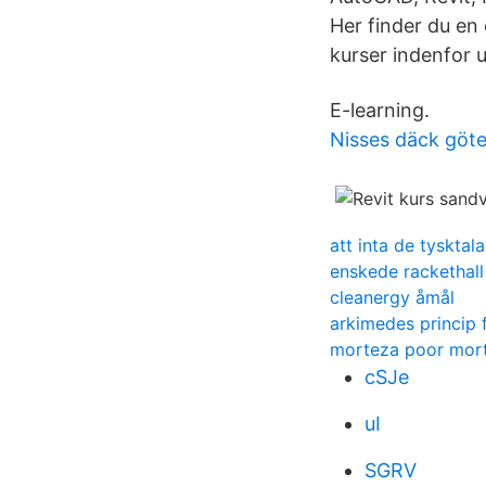
Her finder du en 
kurser indenfor 
E-learning.
Nisses däck göt
att inta de tysktal
enskede rackethall
cleanergy åmål
arkimedes princip 
morteza poor mor
cSJe
uI
SGRV