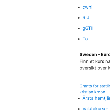
cwhi
RrJ
gGTIl
To
Sweden - Eur
Finn et kurs n
oversikt over 
Grants for statli
kristian kroon
Årsta hemtjän
Valutakurser