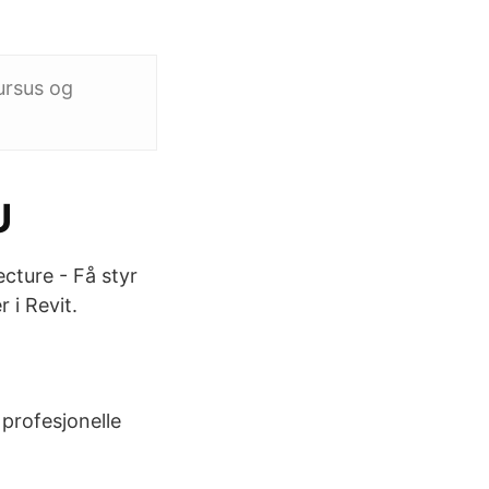
ursus og
U
ecture - Få styr
 i Revit.
profesjonelle