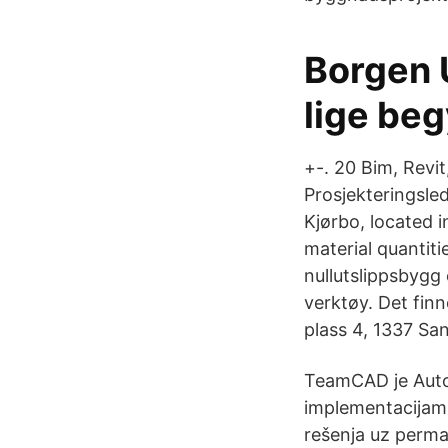
Borgen 
lige be
+-. 20 Bim, Revit
Prosjekteringsl
Kjørbo, located 
material quantit
nullutslippsbygg
verktøy. Det fin
plass 4, 1337 Sa
TeamCAD je Autod
implementacijam
rešenja uz perma