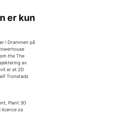
n er kun
nger i Drammen på
 Powerhouse
from the The
sjektering av
it er et 2D
Leif Tronstads
nt, Plant 3D
 licence za