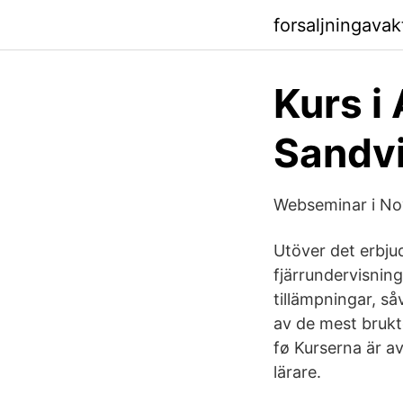
forsaljningava
Kurs i
Sandv
Webseminar i Nov
Utöver det erbjud
fjärrundervisning
tillämpningar, s
av de mest brukt
fø Kurserna är a
lärare.