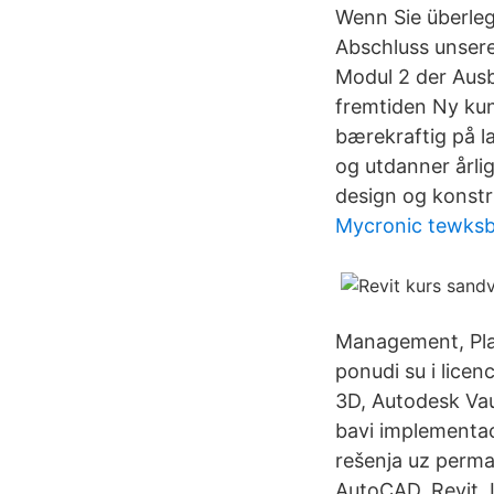
Wenn Sie überleg
Abschluss unsere
Modul 2 der Ausb
fremtiden Ny kun
bærekraftig på l
og utdanner årli
design og konstr
Mycronic tewks
Management, Pla
ponudi su i licen
3D, Autodesk Vau
bavi implementac
rešenja uz perma
AutoCAD, Revit, 