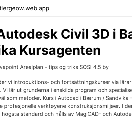
ktiergeow.web.app
 Autodesk Civil 3D i 
ika Kursagenten
apoint Arealplan - tips og triks SOSI 4.5 by
er vi introduktions- och fortsättningskurser via lära
. Vi lär ut grunderna i enskilda program och specialis
åväl som metoder. Kurs i Autocad i Bærum / Sandvika 
e profesjonelle verktøyene konstruksjonsmiljøer. I d
v högsta standard och hålls av MagiCAD- och Autodes