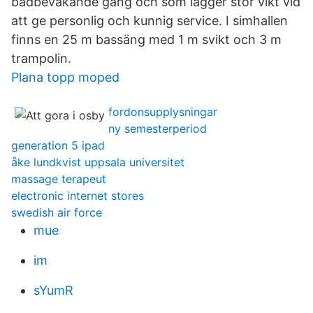
badbevakande gäng och som lägger stor vikt vid
att ge personlig och kunnig service. I simhallen
finns en 25 m bassäng med 1 m svikt och 3 m
trampolin.
Plana topp moped
fordonsupplysningar
ny semesterperiod
generation 5 ipad
åke lundkvist uppsala universitet
massage terapeut
electronic internet stores
swedish air force
mue
im
sYumR