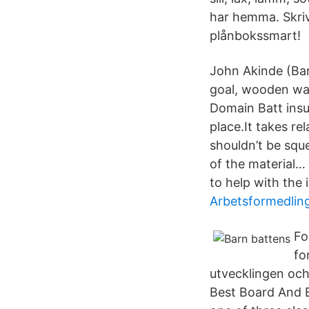
har hemma. Skriv
plånbokssmart!
John Akinde (Bar
goal, wooden wal
Domain Batt insul
place.It takes rel
shouldn’t be sque
of the material… 
to help with the 
Arbetsformedlin
Fo
fo
utvecklingen och 
Best Board And B