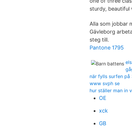
one of three clas
sturdy, beautifu
Alla som jobbar 
Gävleborg arbetar
steg till.
Pantone 1795
el
gå
när fylls surfen på
www svph se
hur ställer man in 
OE
xck
GB