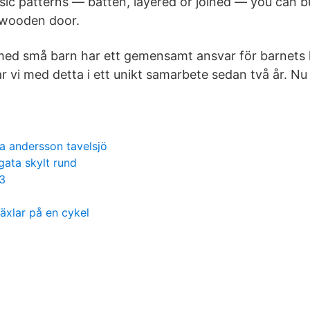
sic patterns — batten, layered or joined — you can bu
l wooden door.
med små barn har ett gemensamt ansvar för barnets h
 vi med detta i ett unikt samarbete sedan två år. Nu t
sa andersson tavelsjö
gata skylt rund
 3
växlar på en cykel