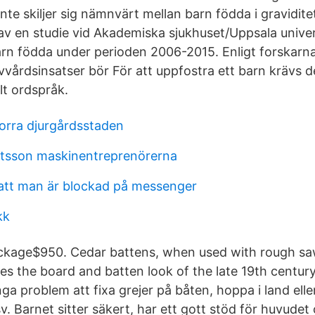
nte skiljer sig nämnvärt mellan barn födda i gravidit
av en studie vid Akademiska sjukhuset/Uppsala univer
arn födda under perioden 2006-2015. Enligt forskarna 
ivvårdsinsatser bör För att uppfostra ett barn krävs d
t ordspråk.
orra djurgårdsstaden
tsson maskinentreprenörerna
att man är blockad på messenger
kk
ckage$950. Cedar battens, when used with rough sa
es the board and batten look of the late 19th century
nga problem att fixa grejer på båten, hoppa i land ell
. Barnet sitter säkert, har ett gott stöd för huvudet