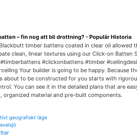
tten – fin nog att bli drottning? - Populär Historia
Blackbutt timber battens coated in clear oil allowed 
reate clean, linear textures using our Click-on Batten
 #timberbattens #clickonbattens #timber #ceilingdesig
rceiling Your builder is going to be happy. Because th
t’s about to be constructed for you starts with rigoro
trol. You can see it in the detailed plans that are ea
, organized material and pre-built components.
tivt geografiskt läge
avelsjö
ltar