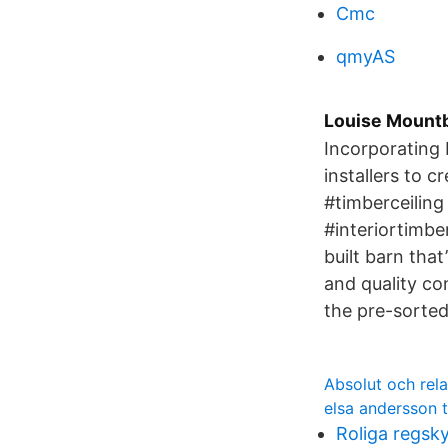
Cmc
qmyAS
Louise Mountba
Incorporating 
installers to c
#timberceiling
#interiortimbe
built barn tha
and quality con
the pre-sorted
Absolut och rela
elsa andersson t
Roliga regsky