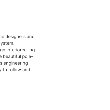
the designers and
 System.
n interiorceiling
e beautiful pole-
us engineering
sy to follow and