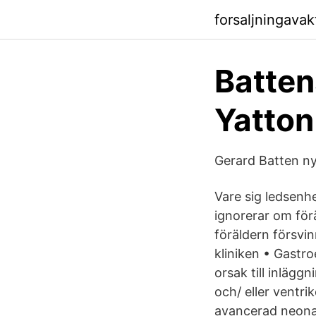
forsaljningava
Batten
Yatton
Gerard Batten ny 
Vare sig ledsenhe
ignorerar om förä
föräldern försv
kliniken • Gastro
orsak till inlägg
och/ eller ventri
avancerad neonata