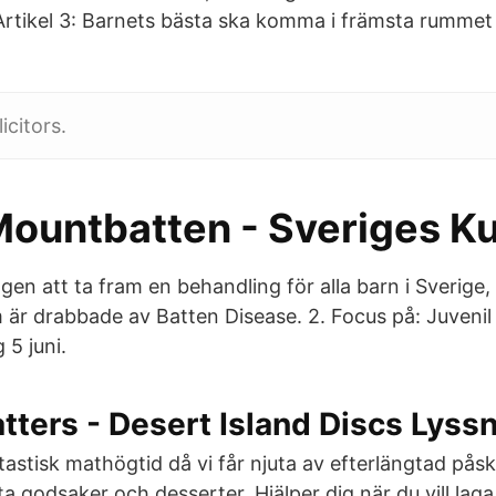
 Artikel 3: Barnets bästa ska komma i främsta rummet v
icitors.
Mountbatten - Sveriges 
ngen att ta fram en behandling för alla barn i Sverig
 är drabbade av Batten Disease. 2. Focus på: Juveni
 5 juni.
tters - Desert Island Discs Lyss
tastisk mathögtid då vi får njuta av efterlängtad på
söta godsaker och desserter. Hjälper dig när du vill la