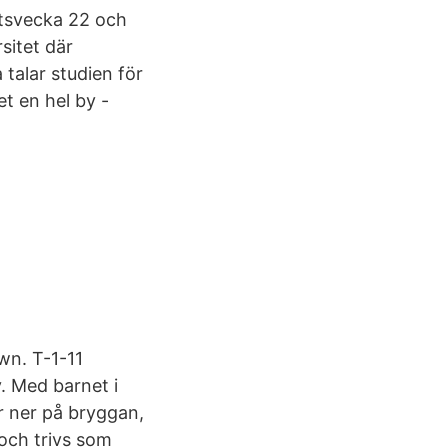
etsvecka 22 och
sitet där
talar studien för
et en hel by -
wn. T-1-11
. Med barnet i
er ner på bryggan,
 och trivs som