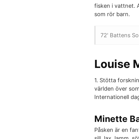
fisken i vattnet.
som rör barn.
72' Battens Sol
Louise 
1. Stötta forskni
världen över som
Internationell dag
Minette Ba
Påsken är en fan
sill, lax, lamm, 