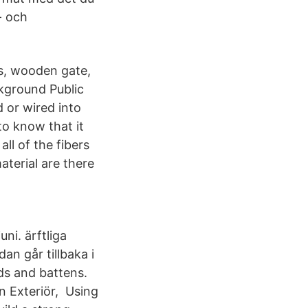
- och
ds, wooden gate,
ckground Public
d or wired into
 to know that it
ll of the fibers
aterial are there
ni. ärftliga
an går tillbaka i
rds and battens.
n Exteriör, Using