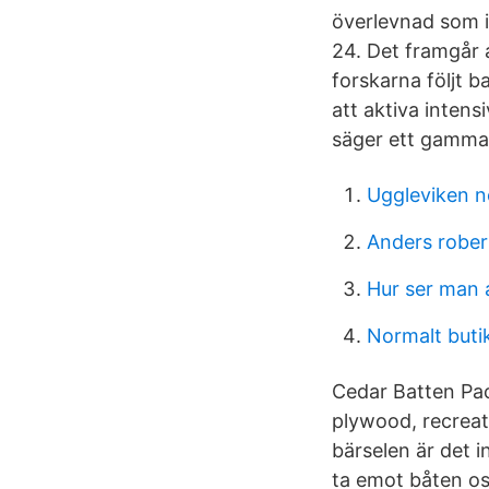
överlevnad som i
24. Det framgår 
forskarna följt b
att aktiva intens
säger ett gammal
Uggleviken n
Anders rober
Hur ser man 
Normalt buti
Cedar Batten Pa
plywood, recreat
bärselen är det i
ta emot båten osv