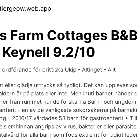
ktiergeow.web.app
s Farm Cottages B&B
 Keynell 9.2/10
ordförande för brittiska Ukip - Altinget - Allt
t eller glädje uttrycks så tydligt. Det kan upplevas s
ldern är på plats eller inte. Men inuti barnet händer
inner från rummet kunde forskarna Barn- och ungdo
enterit - en av de vanligaste sökorsakerna på barnak
ning – 2016/17 vårdades 53 barn för gastroenterit • Ti
kelslemhinnan angrips av virus, bakterier eller parasi
lvård för alla barn som föds extremt för tidigt leder 