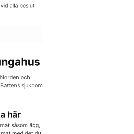
id alla beslut
Kungahus
e, Norden och
l Battens sjukdom
na här
skmat såsom ägg,
ga mat med det du