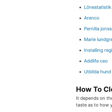
Lönestatistik
Arenco
Pernilla jons
Marie lundgr
Installing reg
Addlife ceo
Utbilda hund
How To Cle
It depends on the
taste as to how y