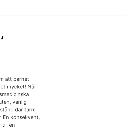
,
om att barnet
 det mycket! När
msmedicinska
uten, vanlig
llstånd där tarm
ter En konsekvent,
till en