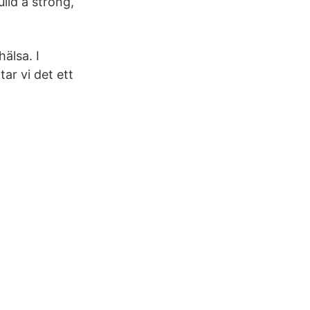
ild a strong,
älsa. I
ar vi det ett